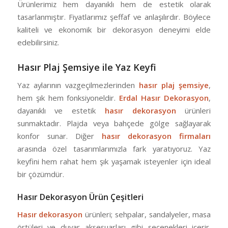
Ürünlerimiz hem dayanıklı hem de estetik olarak
tasarlanmıştır. Fiyatlarımız şeffaf ve anlaşılırdır. Böylece
kaliteli ve ekonomik bir dekorasyon deneyimi elde
edebilirsiniz.
Hasır Plaj Şemsiye ile Yaz Keyfi
Yaz aylarının vazgeçilmezlerinden
hasır plaj şemsiye
,
hem şık hem fonksiyoneldir.
Erdal Hasır Dekorasyon
,
dayanıklı ve estetik
hasır dekorasyon
ürünleri
sunmaktadır. Plajda veya bahçede gölge sağlayarak
konfor sunar. Diğer
hasır dekorasyon firmaları
arasında özel tasarımlarımızla fark yaratıyoruz. Yaz
keyfini hem rahat hem şık yaşamak isteyenler için ideal
bir çözümdür.
Hasır Dekorasyon Ürün Çeşitleri
Hasır dekorasyon
ürünleri; sehpalar, sandalyeler, masa
örtüleri ve duvar aksesuarları gibi seçenekleri içerir.