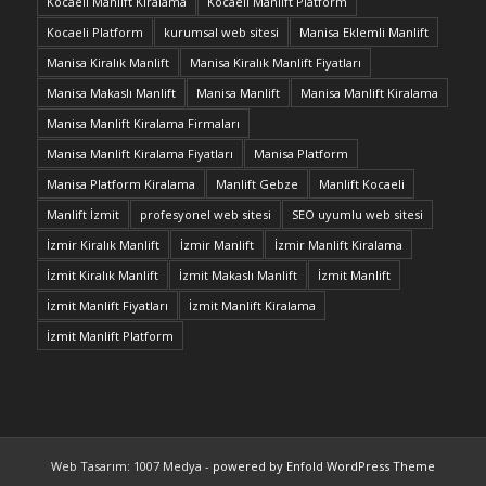
Kocaeli Manlift Kiralama
Kocaeli Manlift Platform
Kocaeli Platform
kurumsal web sitesi
Manisa Eklemli Manlift
Manisa Kiralık Manlift
Manisa Kiralık Manlift Fiyatları
Manisa Makaslı Manlift
Manisa Manlift
Manisa Manlift Kiralama
Manisa Manlift Kiralama Firmaları
Manisa Manlift Kiralama Fiyatları
Manisa Platform
Manisa Platform Kiralama
Manlift Gebze
Manlift Kocaeli
Manlift İzmit
profesyonel web sitesi
SEO uyumlu web sitesi
İzmir Kiralık Manlift
İzmir Manlift
İzmir Manlift Kiralama
İzmit Kiralık Manlift
İzmit Makaslı Manlift
İzmit Manlift
İzmit Manlift Fiyatları
İzmit Manlift Kiralama
İzmit Manlift Platform
Web Tasarım: 1007 Medya -
powered by Enfold WordPress Theme