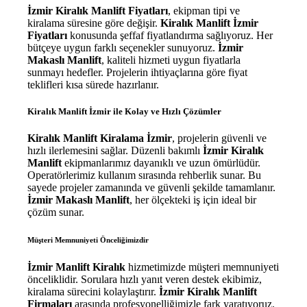
İzmir Kiralık Manlift Fiyatları
, ekipman tipi ve
kiralama süresine göre değişir.
Kiralık Manlift İzmir
Fiyatları
konusunda şeffaf fiyatlandırma sağlıyoruz. Her
bütçeye uygun farklı seçenekler sunuyoruz.
İzmir
Makaslı Manlift
, kaliteli hizmeti uygun fiyatlarla
sunmayı hedefler. Projelerin ihtiyaçlarına göre fiyat
teklifleri kısa sürede hazırlanır.
Kiralık Manlift İzmir ile Kolay ve Hızlı Çözümler
Kiralık Manlift Kiralama İzmir
, projelerin güvenli ve
hızlı ilerlemesini sağlar. Düzenli bakımlı
İzmir Kiralık
Manlift
ekipmanlarımız dayanıklı ve uzun ömürlüdür.
Operatörlerimiz kullanım sırasında rehberlik sunar. Bu
sayede projeler zamanında ve güvenli şekilde tamamlanır.
İzmir Makaslı Manlift
, her ölçekteki iş için ideal bir
çözüm sunar.
Müşteri Memnuniyeti Önceliğimizdir
İzmir Manlift Kiralık
hizmetimizde müşteri memnuniyeti
önceliklidir. Sorulara hızlı yanıt veren destek ekibimiz,
kiralama sürecini kolaylaştırır.
İzmir Kiralık Manlift
Firmaları
arasında profesyonelliğimizle fark yaratıyoruz.