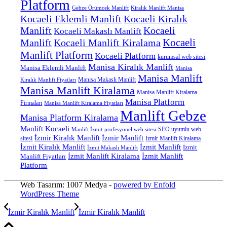
Platform
Gebze Örümcek Manlift
Kiralık Manlift Manisa
Kocaeli Eklemli Manlift
Kocaeli Kiralık
Manlift
Kocaeli
Kocaeli Makaslı Manlift
Kocaeli
Manlift
Kocaeli Manlift Kiralama
Manlift Platform
Kocaeli Platform
kurumsal web sitesi
Manisa Kiralık Manlift
Manisa Eklemli Manlift
Manisa
Manisa Manlift
Manisa Makaslı Manlift
Kiralık Manlift Fiyatları
Manisa Manlift Kiralama
Manisa Manlift Kiralama
Manisa Platform
Firmaları
Manisa Manlift Kiralama Fiyatları
Manlift Gebze
Manisa Platform Kiralama
Manlift Kocaeli
SEO uyumlu web
profesyonel web sitesi
Manlift İzmit
İzmir Manlift
İzmir Kiralık Manlift
sitesi
İzmir Manlift Kiralama
İzmit Kiralık Manlift
İzmit Manlift
İzmit
İzmit Makaslı Manlift
İzmit Manlift Kiralama
İzmit Manlift
Manlift Fiyatları
Platform
Web Tasarım: 1007 Medya -
powered by Enfold
WordPress Theme
İzmir Kiralık Manlift
İzmir Kiralık Manlift