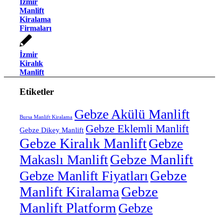
İzmir
Manlift
Kiralama
Firmaları
İzmir
Kiralık
Manlift
Etiketler
Gebze Akülü Manlift
Bursa Manlift Kiralama
Gebze Eklemli Manlift
Gebze Dikey Manlift
Gebze Kiralık Manlift
Gebze
Gebze Manlift
Makaslı Manlift
Gebze
Gebze Manlift Fiyatları
Manlift Kiralama
Gebze
Manlift Platform
Gebze