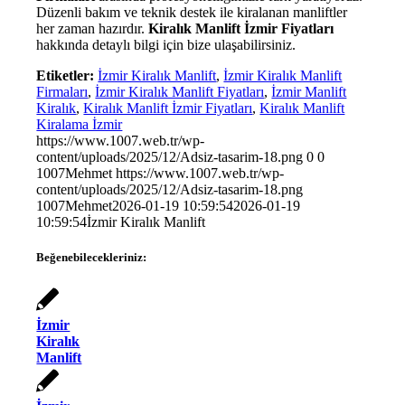
Düzenli bakım ve teknik destek ile kiralanan manliftler
her zaman hazırdır.
Kiralık Manlift İzmir Fiyatları
hakkında detaylı bilgi için bize ulaşabilirsiniz.
Etiketler:
İzmir Kiralık Manlift
,
İzmir Kiralık Manlift
Firmaları
,
İzmir Kiralık Manlift Fiyatları
,
İzmir Manlift
Kiralık
,
Kiralık Manlift İzmir Fiyatları
,
Kiralık Manlift
Kiralama İzmir
https://www.1007.web.tr/wp-
content/uploads/2025/12/Adsiz-tasarim-18.png
0
0
1007Mehmet
https://www.1007.web.tr/wp-
content/uploads/2025/12/Adsiz-tasarim-18.png
1007Mehmet
2026-01-19 10:59:54
2026-01-19
10:59:54
İzmir Kiralık Manlift
Beğenebilecekleriniz:
İzmir
Kiralık
Manlift