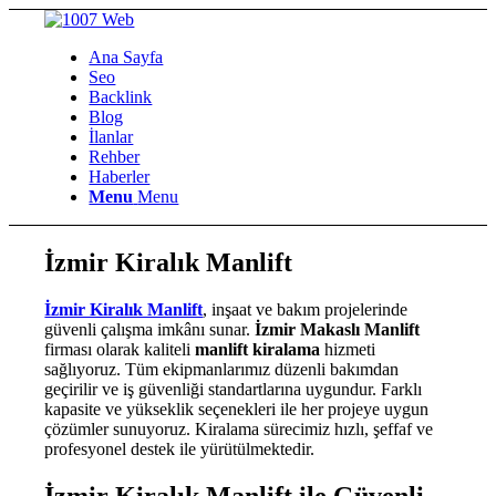
Ana Sayfa
Seo
Backlink
Blog
İlanlar
Rehber
Haberler
Menu
Menu
İzmir Kiralık Manlift
İzmir Kiralık Manlift
, inşaat ve bakım projelerinde
güvenli çalışma imkânı sunar.
İzmir Makaslı Manlift
firması olarak kaliteli
manlift kiralama
hizmeti
sağlıyoruz. Tüm ekipmanlarımız düzenli bakımdan
geçirilir ve iş güvenliği standartlarına uygundur. Farklı
kapasite ve yükseklik seçenekleri ile her projeye uygun
çözümler sunuyoruz. Kiralama sürecimiz hızlı, şeffaf ve
profesyonel destek ile yürütülmektedir.
İzmir Kiralık Manlift ile Güvenli