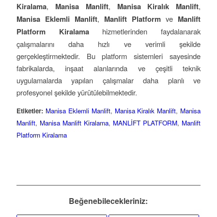
Kiralama
,
Manisa Manlift
,
Manisa Kiralık Manlift
,
Manisa Eklemli Manlift
,
Manlift Platform
ve
Manlift
Platform Kiralama
hizmetlerinden faydalanarak
çalışmalarını daha hızlı ve verimli şekilde
gerçekleştirmektedir. Bu platform sistemleri sayesinde
fabrikalarda, inşaat alanlarında ve çeşitli teknik
uygulamalarda yapılan çalışmalar daha planlı ve
profesyonel şekilde yürütülebilmektedir.
Etiketler:
Manisa Eklemli Manlift
,
Manisa Kiralık Manlift
,
Manisa
Manlift
,
Manisa Manlift Kiralama
,
MANLİFT PLATFORM
,
Manlift
Platform Kiralama
Beğenebilecekleriniz: