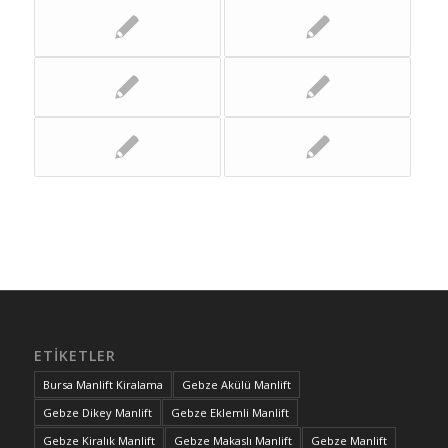
ETIKETLER
Bursa Manlift Kiralama
Gebze Akülü Manlift
Gebze Dikey Manlift
Gebze Eklemli Manlift
Gebze Kiralık Manlift
Gebze Makaslı Manlift
Gebze Manlift