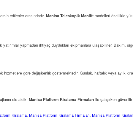
rcih edilenler arasındadır.
Manisa Teleskopik Manlift
modelleri özellikle yük
 yatırımlar yapmadan ihtiyaç duydukları ekipmanlara ulaşabilirler. Bakım, sigor
ek hizmetlere göre değişkenlik göstermektedir. Günlük, haftalık veya aylık k
jlarını ele aldık.
Manisa Platform Kiralama Firmaları
ile çalışırken güvenili
atform Kiralama
,
Manisa Platform Kiralama Firmaları
,
Manisa Platform Kiralam