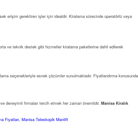
sek erişim gerektiren işler için idealdir. Kiralama sürecinde operatörlü veya
ta ve teknik destek gibi hizmetler kiralama paketlerine dahil edilerek
iralama seçenekleriyle esnek çözümler sunulmaktadır. Fiyatlandırma konusunda
r ve deneyimli firmaları tercih etmek her zaman önemlidir.
Manisa Kiralık
a Fiyatları
,
Manisa Teleskopik Manlift