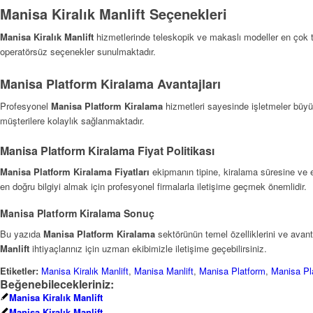
Manisa Kiralık Manlift Seçenekleri
Manisa Kiralık Manlift
hizmetlerinde teleskopik ve makaslı modeller en çok te
operatörsüz seçenekler sunulmaktadır.
Manisa Platform Kiralama Avantajları
Profesyonel
Manisa Platform Kiralama
hizmetleri sayesinde işletmeler büyük
müşterilere kolaylık sağlanmaktadır.
Manisa Platform Kiralama Fiyat Politikası
Manisa Platform Kiralama Fiyatları
ekipmanın tipine, kiralama süresine ve 
en doğru bilgiyi almak için profesyonel firmalarla iletişime geçmek önemlidir.
Manisa Platform Kiralama Sonuç
Bu yazıda
Manisa Platform Kiralama
sektörünün temel özelliklerini ve avanta
Manlift
ihtiyaçlarınız için uzman ekibimizle iletişime geçebilirsiniz.
Etiketler:
Manisa Kiralık Manlift
,
Manisa Manlift
,
Manisa Platform
,
Manisa Pl
Beğenebilecekleriniz:
Manisa Kiralık Manlift
Manisa Kiralık Manlift