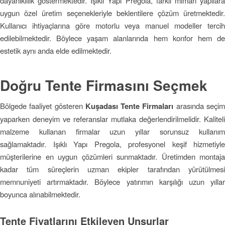
dayanıklılık göstermektedir. Işıklı Yapı Pregola, farklı mimari yapılara
uygun özel üretim seçenekleriyle beklentilere çözüm üretmektedir.
Kullanıcı ihtiyaçlarına göre motorlu veya manuel modeller tercih
edilebilmektedir. Böylece yaşam alanlarında hem konfor hem de
estetik aynı anda elde edilmektedir.
Doğru Tente Firmasını Seçmek
Bölgede faaliyet gösteren
Kuşadası Tente Firmaları
arasında seçi
yaparken deneyim ve referanslar mutlaka değerlendirilmelidir. Kaliteli
malzeme kullanan firmalar uzun yıllar sorunsuz kullanım
sağlamaktadır. Işıklı Yapı Pregola, profesyonel keşif hizmetiyle
müşterilerine en uygun çözümleri sunmaktadır. Üretimden montaja
kadar tüm süreçlerin uzman ekipler tarafından yürütülmesi
memnuniyeti artırmaktadır. Böylece yatırımın karşılığı uzun yıllar
boyunca alınabilmektedir.
Tente Fiyatlarını Etkileyen Unsurlar