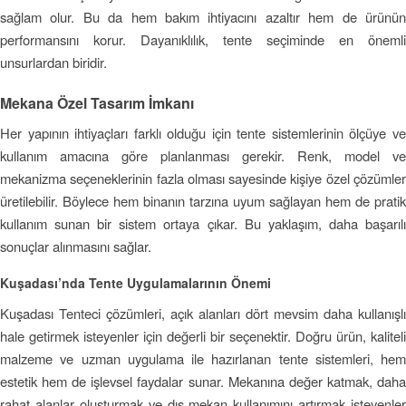
sağlam olur. Bu da hem bakım ihtiyacını azaltır hem de ürünün
performansını korur. Dayanıklılık, tente seçiminde en önemli
unsurlardan biridir.
Mekana Özel Tasarım İmkanı
Her yapının ihtiyaçları farklı olduğu için tente sistemlerinin ölçüye ve
kullanım amacına göre planlanması gerekir. Renk, model ve
mekanizma seçeneklerinin fazla olması sayesinde kişiye özel çözümler
üretilebilir. Böylece hem binanın tarzına uyum sağlayan hem de pratik
kullanım sunan bir sistem ortaya çıkar. Bu yaklaşım, daha başarılı
sonuçlar alınmasını sağlar.
Kuşadası’nda Tente Uygulamalarının Önemi
Kuşadası Tenteci çözümleri, açık alanları dört mevsim daha kullanışlı
hale getirmek isteyenler için değerli bir seçenektir. Doğru ürün, kaliteli
malzeme ve uzman uygulama ile hazırlanan tente sistemleri, hem
estetik hem de işlevsel faydalar sunar. Mekanına değer katmak, daha
rahat alanlar oluşturmak ve dış mekan kullanımını artırmak isteyenler