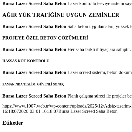
Bursa Lazer Screed Saha Beton
Lazer kontrollü tesviye sistemi sa
AĞIR YÜK TRAFİĞİNE UYGUN ZEMİNLER
Bursa Lazer Screed Saha Beton
Saha beton uygulamaları, yüksek to
PROJEYE ÖZEL BETON ÇÖZÜMLERİ
Bursa Lazer Screed Saha Beton
Her saha farklı ihtiyaçlara sahipti
HASSAS KOT KONTROLÜ
Bursa Lazer Screed Saha Beton
Lazer screed sistemi, beton dökümü 
ZAMANINDA TESLİM, GÜVENLİ SONUÇ
Bursa Lazer Screed Saha Beton
Planlı çalışma süreci ile projeler 
https://www.1007.web.tr/wp-content/uploads/2025/12/Adsiz-tasarim
16:18:07
2026-03-01 16:18:07
Bursa Lazer Screed Saha Beton
Etiketler