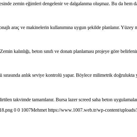
yesinde zemin eğimleri dengelenir ve dalgalanma oluşmaz. Bu da hem daya
najlı araç ve makinelerin kullanımına uygun şekilde planlanır. Yüzey mu
r. Zemin kalınlığı, beton sınıfı ve donatı planlaması projeye göre belirl
sırasında anlık seviye kontrolü yapar. Böylece milimetrik doğrulukta yüz
belirtilen takvimde tamamlanır. Bursa lazer screed saha beton uygulamalar
-18.png
0
0
1007Mehmet
https://www.1007.web.tr/wp-content/uploads