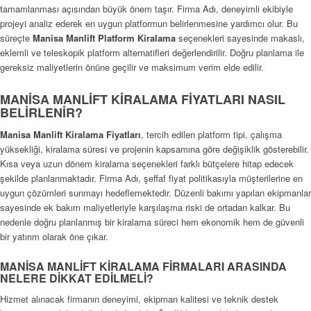
tamamlanması açısından büyük önem taşır. Firma Adı, deneyimli ekibiyle
projeyi analiz ederek en uygun platformun belirlenmesine yardımcı olur. Bu
süreçte
Manisa Manlift Platform Kiralama
seçenekleri sayesinde makaslı,
eklemli ve teleskopik platform alternatifleri değerlendirilir. Doğru planlama ile
gereksiz maliyetlerin önüne geçilir ve maksimum verim elde edilir.
MANİSA MANLİFT KİRALAMA FİYATLARI NASIL
BELİRLENİR?
Manisa Manlift Kiralama Fiyatları
, tercih edilen platform tipi, çalışma
yüksekliği, kiralama süresi ve projenin kapsamına göre değişiklik gösterebilir.
Kısa veya uzun dönem kiralama seçenekleri farklı bütçelere hitap edecek
şekilde planlanmaktadır. Firma Adı, şeffaf fiyat politikasıyla müşterilerine en
uygun çözümleri sunmayı hedeflemektedir. Düzenli bakımı yapılan ekipmanlar
sayesinde ek bakım maliyetleriyle karşılaşma riski de ortadan kalkar. Bu
nedenle doğru planlanmış bir kiralama süreci hem ekonomik hem de güvenli
bir yatırım olarak öne çıkar.
MANİSA MANLİFT KİRALAMA FİRMALARI ARASINDA
NELERE DİKKAT EDİLMELİ?
Hizmet alınacak firmanın deneyimi, ekipman kalitesi ve teknik destek