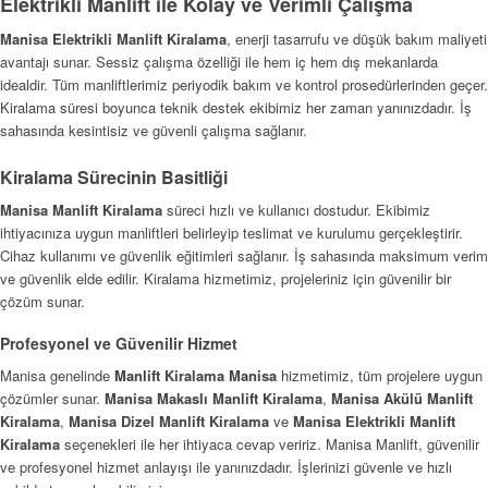
Elektrikli Manlift ile Kolay ve Verimli Çalışma
Manisa Elektrikli Manlift Kiralama
, enerji tasarrufu ve düşük bakım maliyeti
avantajı sunar. Sessiz çalışma özelliği ile hem iç hem dış mekanlarda
idealdir. Tüm manliftlerimiz periyodik bakım ve kontrol prosedürlerinden geçer.
Kiralama süresi boyunca teknik destek ekibimiz her zaman yanınızdadır. İş
sahasında kesintisiz ve güvenli çalışma sağlanır.
Kiralama Sürecinin Basitliği
Manisa Manlift Kiralama
süreci hızlı ve kullanıcı dostudur. Ekibimiz
ihtiyacınıza uygun manliftleri belirleyip teslimat ve kurulumu gerçekleştirir.
Cihaz kullanımı ve güvenlik eğitimleri sağlanır. İş sahasında maksimum verim
ve güvenlik elde edilir. Kiralama hizmetimiz, projeleriniz için güvenilir bir
çözüm sunar.
Profesyonel ve Güvenilir Hizmet
Manisa genelinde
Manlift Kiralama Manisa
hizmetimiz, tüm projelere uygun
çözümler sunar.
Manisa Makaslı Manlift Kiralama
,
Manisa Akülü Manlift
Kiralama
,
Manisa Dizel Manlift Kiralama
ve
Manisa Elektrikli Manlift
Kiralama
seçenekleri ile her ihtiyaca cevap veririz. Manisa Manlift, güvenilir
ve profesyonel hizmet anlayışı ile yanınızdadır. İşlerinizi güvenle ve hızlı