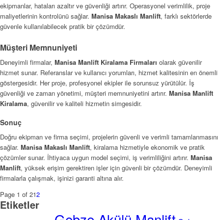
ekipmanlar, hataları azaltır ve güvenliği artırır. Operasyonel verimlilik, proje
maliyetlerinin kontrolünü sağlar.
Manisa Makaslı Manlift
, farklı sektörlerde
güvenle kullanılabilecek pratik bir çözümdür.
Müşteri Memnuniyeti
Deneyimli firmalar,
Manisa Manlift Kiralama Firmaları
olarak güvenilir
hizmet sunar. Referanslar ve kullanıcı yorumları, hizmet kalitesinin en önemli
göstergesidir. Her proje, profesyonel ekipler ile sorunsuz yürütülür. İş
güvenliği ve zaman yönetimi, müşteri memnuniyetini artırır.
Manisa Manlift
Kiralama
, güvenilir ve kaliteli hizmetin simgesidir.
Sonuç
Doğru ekipman ve firma seçimi, projelerin güvenli ve verimli tamamlanmasını
sağlar.
Manisa Makaslı Manlift
, kiralama hizmetiyle ekonomik ve pratik
çözümler sunar. İhtiyaca uygun model seçimi, iş verimliliğini artırır.
Manisa
Manlift
, yüksek erişim gerektiren işler için güvenli bir çözümdür. Deneyimli
firmalarla çalışmak, işinizi garanti altına alır.
Page 1 of 2
1
2
Etiketler
Gebze Akülü Manlift