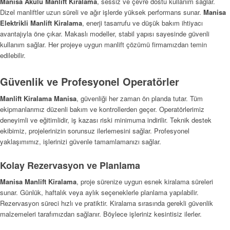
Manisa Akülü Manlift Kiralama
, sessiz ve çevre dostu kullanım sağlar.
Dizel manliftler uzun süreli ve ağır işlerde yüksek performans sunar.
Manisa
Elektrikli Manlift Kiralama
, enerji tasarrufu ve düşük bakım ihtiyacı
avantajıyla öne çıkar. Makaslı modeller, stabil yapısı sayesinde güvenli
kullanım sağlar. Her projeye uygun manlift çözümü firmamızdan temin
edilebilir.
Güvenlik ve Profesyonel Operatörler
Manlift Kiralama Manisa
, güvenliği her zaman ön planda tutar. Tüm
ekipmanlarımız düzenli bakım ve kontrollerden geçer. Operatörlerimiz
deneyimli ve eğitimlidir, iş kazası riski minimuma indirilir. Teknik destek
ekibimiz, projelerinizin sorunsuz ilerlemesini sağlar. Profesyonel
yaklaşımımız, işlerinizi güvenle tamamlamanızı sağlar.
Kolay Rezervasyon ve Planlama
Manisa Manlift Kiralama
, proje sürenize uygun esnek kiralama süreleri
sunar. Günlük, haftalık veya aylık seçeneklerle planlama yapılabilir.
Rezervasyon süreci hızlı ve pratiktir. Kiralama sırasında gerekli güvenlik
malzemeleri tarafımızdan sağlanır. Böylece işleriniz kesintisiz ilerler.