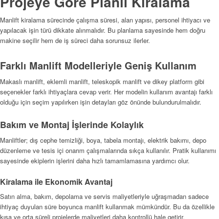
Projeye Göre Planlı Kiralama
Manlift kiralama sürecinde çalışma süresi, alan yapısı, personel ihtiyacı ve
yapılacak işin türü dikkate alınmalıdır. Bu planlama sayesinde hem doğru
makine seçilir hem de iş süreci daha sorunsuz ilerler.
Farklı Manlift Modelleriyle Geniş Kullanım
Makaslı manlift, eklemli manlift, teleskopik manlift ve dikey platform gibi
seçenekler farklı ihtiyaçlara cevap verir. Her modelin kullanım avantajı farklı
olduğu için seçim yapılırken işin detayları göz önünde bulundurulmalıdır.
Bakım ve Montaj İşlerinde Kolaylık
Manliftler; dış cephe temizliği, boya, tabela montajı, elektrik bakımı, depo
düzenleme ve tesis içi onarım çalışmalarında sıkça kullanılır. Pratik kullanımı
sayesinde ekiplerin işlerini daha hızlı tamamlamasına yardımcı olur.
Kiralama ile Ekonomik Avantaj
Satın alma, bakım, depolama ve servis maliyetleriyle uğraşmadan sadece
ihtiyaç duyulan süre boyunca manlift kullanmak mümkündür. Bu da özellikle
kısa ve orta süreli projelerde maliyetleri daha kontrollü hale getirir.