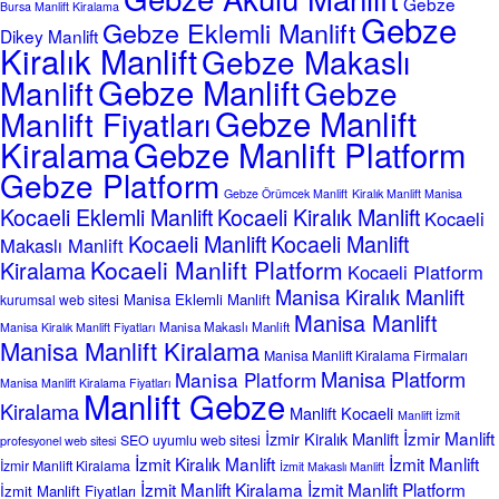
Gebze
Bursa Manlift Kiralama
Gebze
Gebze Eklemli Manlift
Dikey Manlift
Kiralık Manlift
Gebze Makaslı
Gebze Manlift
Manlift
Gebze
Gebze Manlift
Manlift Fiyatları
Kiralama
Gebze Manlift Platform
Gebze Platform
Gebze Örümcek Manlift
Kiralık Manlift Manisa
Kocaeli Eklemli Manlift
Kocaeli Kiralık Manlift
Kocaeli
Kocaeli Manlift
Kocaeli Manlift
Makaslı Manlift
Kocaeli Manlift Platform
Kiralama
Kocaeli Platform
Manisa Kiralık Manlift
Manisa Eklemli Manlift
kurumsal web sitesi
Manisa Manlift
Manisa Makaslı Manlift
Manisa Kiralık Manlift Fiyatları
Manisa Manlift Kiralama
Manisa Manlift Kiralama Firmaları
Manisa Platform
Manisa Platform
Manisa Manlift Kiralama Fiyatları
Manlift Gebze
Kiralama
Manlift Kocaeli
Manlift İzmit
İzmir Manlift
İzmir Kiralık Manlift
SEO uyumlu web sitesi
profesyonel web sitesi
İzmit Kiralık Manlift
İzmit Manlift
İzmir Manlift Kiralama
İzmit Makaslı Manlift
İzmit Manlift Kiralama
İzmit Manlift Platform
İzmit Manlift Fiyatları