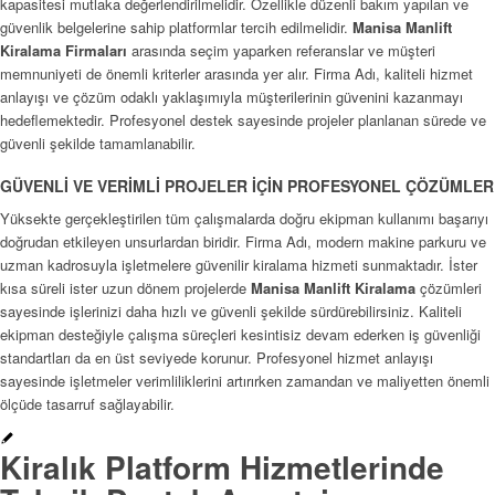
kapasitesi mutlaka değerlendirilmelidir. Özellikle düzenli bakım yapılan ve
güvenlik belgelerine sahip platformlar tercih edilmelidir.
Manisa Manlift
Kiralama Firmaları
arasında seçim yaparken referanslar ve müşteri
memnuniyeti de önemli kriterler arasında yer alır. Firma Adı, kaliteli hizmet
anlayışı ve çözüm odaklı yaklaşımıyla müşterilerinin güvenini kazanmayı
hedeflemektedir. Profesyonel destek sayesinde projeler planlanan sürede ve
güvenli şekilde tamamlanabilir.
GÜVENLİ VE VERİMLİ PROJELER İÇİN PROFESYONEL ÇÖZÜMLER
Yüksekte gerçekleştirilen tüm çalışmalarda doğru ekipman kullanımı başarıyı
doğrudan etkileyen unsurlardan biridir. Firma Adı, modern makine parkuru ve
uzman kadrosuyla işletmelere güvenilir kiralama hizmeti sunmaktadır. İster
kısa süreli ister uzun dönem projelerde
Manisa Manlift Kiralama
çözümleri
sayesinde işlerinizi daha hızlı ve güvenli şekilde sürdürebilirsiniz. Kaliteli
ekipman desteğiyle çalışma süreçleri kesintisiz devam ederken iş güvenliği
standartları da en üst seviyede korunur. Profesyonel hizmet anlayışı
sayesinde işletmeler verimliliklerini artırırken zamandan ve maliyetten önemli
ölçüde tasarruf sağlayabilir.
Kiralık Platform Hizmetlerinde