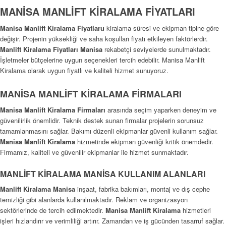
MANİSA MANLİFT KİRALAMA FİYATLARI
Manisa Manlift Kiralama Fiyatlaru
kiralama süresi ve ekipman tipine göre
değişir. Projenin yüksekliği ve saha koşulları fiyatı etkileyen faktörlerdir.
Manlift Kiralama Fiyatları Manisa
rekabetçi seviyelerde sunulmaktadır.
İşletmeler bütçelerine uygun seçenekleri tercih edebilir. Manisa Manlift
Kiralama olarak uygun fiyatlı ve kaliteli hizmet sunuyoruz.
MANİSA MANLİFT KİRALAMA FİRMALARI
Manisa Manlift Kiralama Firmaları
arasında seçim yaparken deneyim ve
güvenilirlik önemlidir. Teknik destek sunan firmalar projelerin sorunsuz
tamamlanmasını sağlar. Bakımı düzenli ekipmanlar güvenli kullanım sağlar.
Manisa Manlift Kiralama
hizmetinde ekipman güvenliği kritik önemdedir.
Firmamız, kaliteli ve güvenilir ekipmanlar ile hizmet sunmaktadır.
MANLİFT KİRALAMA MANİSA KULLANIM ALANLARI
Manlift Kiralama Manisa
inşaat, fabrika bakımları, montaj ve dış cephe
temizliği gibi alanlarda kullanılmaktadır. Reklam ve organizasyon
sektörlerinde de tercih edilmektedir.
Manisa Manlift Kiralama
hizmetleri
işleri hızlandırır ve verimliliği artırır. Zamandan ve iş gücünden tasarruf sağlar.