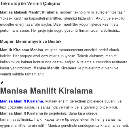
Teknoloji ile Verimli Çalışma
Manisa Makaslı Manlift Kiralama
, modern teknolojiyi iş süreçlerinize taşır.
Yüksek kaldırma kapasiteli manliftler, işlerinizi hızlandırır. Akülü ve elektrikli
modeller enerji tasarrufu sağlar. Dizel manliftler yoğun işlerde kesintisiz
performans sunar. Her proje için doğru çözümü firmamızdan alabilirsiniz.
Müşteri Memnuniyeti ve Destek
Manlift Kiralama Manisa
, müşteri memnuniyetini öncelikli hedef olarak
belirler. Her projeye özel çözümler sunuyoruz. Teknik ekibimiz, manlift
kullanımı ve bakımı konusunda destek sağlar. Kiralama sürecinden teslimata
kadar yanınızdayız.
Manisa Manlift Kiralama
ile projeleriniz güvenli ve
verimli şekilde tamamlanır.
Manisa Manlift Kiralama
Manisa Manlift Kiralama
, yüksek erişim gerektiren projelerde güvenli ve
hızlı çözümler sağlar. İş sahasında verimlilik ve iş güvenliği önceliklidir.
Manisa Manlift Kiralama
ile projelerinizi daha kısa sürede
tamamlayabilirsiniz. Farklı kapasite ve tip seçenekleri ile her iş sahasına
uygun manliftler temin edilir. Manisa genelinde sunduğumuz kiralama hizmeti,