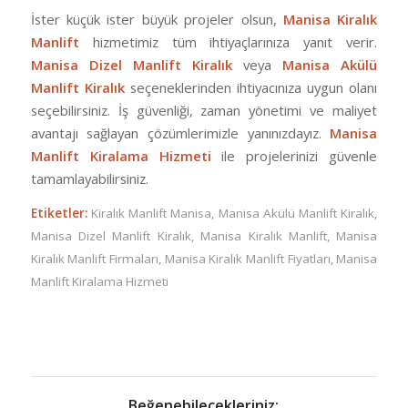
İster küçük ister büyük projeler olsun,
Manisa Kiralık
Manlift
hizmetimiz tüm ihtiyaçlarınıza yanıt verir.
Manisa Dizel Manlift Kiralık
veya
Manisa Akülü
Manlift Kiralık
seçeneklerinden ihtiyacınıza uygun olanı
seçebilirsiniz. İş güvenliği, zaman yönetimi ve maliyet
avantajı sağlayan çözümlerimizle yanınızdayız.
Manisa
Manlift Kiralama Hizmeti
ile projelerinizi güvenle
tamamlayabilirsiniz.
Etiketler:
Kiralık Manlift Manisa
,
Manisa Akülü Manlift Kiralık
,
Manisa Dizel Manlift Kiralık
,
Manisa Kiralık Manlift
,
Manisa
Kiralık Manlift Firmaları
,
Manisa Kiralık Manlift Fiyatları
,
Manisa
Manlift Kiralama Hizmeti
Beğenebilecekleriniz: